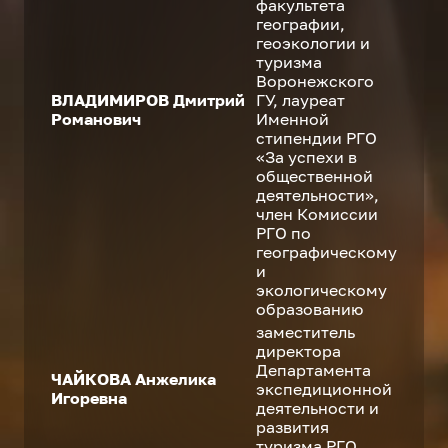
факультета
географии,
геоэкологии и
туризма
Воронежского
ВЛАДИМИРОВ Дмитрий
ГУ, лауреат
Романович
Именной
стипендии РГО
«За успехи в
общественной
деятельности»,
член Комиссии
РГО по
географическому
и
экологическому
образованию
заместитель
директора
Департамента
ЧАЙКОВА Анжелика
экспедиционной
Игоревна
деятельности и
развития
туризма РГО